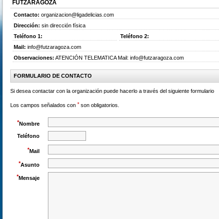
FUTZARAGOZA
Contacto
:
organizacion@ligadelicias.com
Dirección
:
sin dirección física
Teléfono
1:
Teléfono
2:
Mail
:
info@futzaragoza.com
Observaciones
:
ATENCIÓN TELEMATICA Mail: info@futzaragoza.com
FORMULARIO DE CONTACTO
Si desea contactar con la organización puede hacerlo a través del siguiente formulario
*
Los campos señalados con
son obligatorios
.
*
Nombre
Teléfono
*
Mail
*
Asunto
*
Mensaje