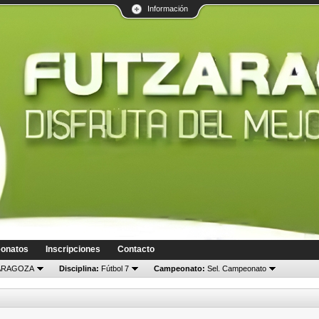
Información
onatos
Inscripciones
Contacto
RAGOZA
Disciplina:
Fútbol 7
Campeonato:
Sel. Campeonato