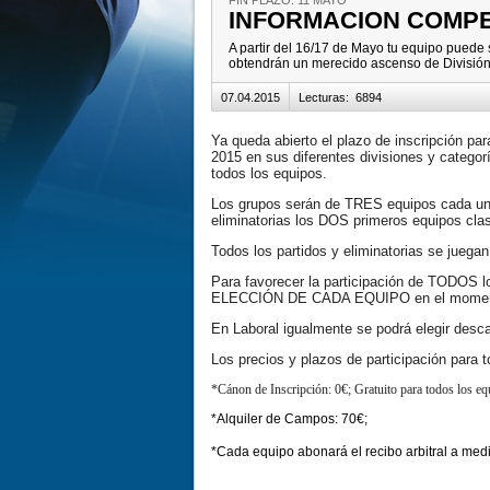
FIN PLAZO: 11 MAYO
INFORMACION COMPE
A partir del 16/17 de Mayo tu equipo pu
obtendrán un merecido ascenso de División
07.04.2015
Lecturas
:
6894
Ya queda abierto el plazo de inscripción 
2015 en sus diferentes divisiones y categor
todos los equipos.
Los grupos serán de TRES equipos cada uno 
eliminatorias los DOS primeros equipos cla
Todos los partidos y eliminatorias se juega
Para favorecer la participación de TODOS l
ELECCIÓN DE CADA EQUIPO en el momento 
En Laboral igualmente se podrá elegir desca
Los precios y plazos de participación para t
*Cánon de Inscripción: 0€; Gratuito para todos los eq
*Alquiler de Campos: 70€;
*Cada equipo abonará el recibo arbitral a medi