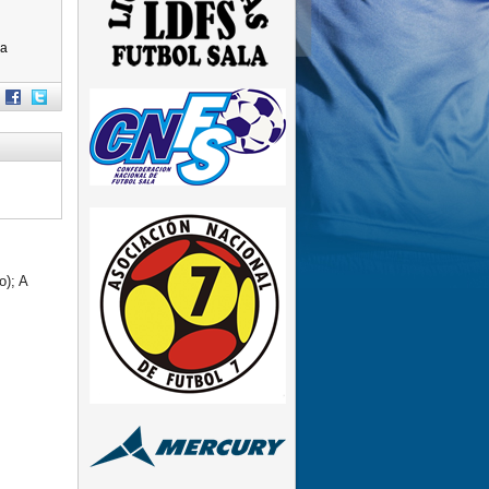
pa
o); A