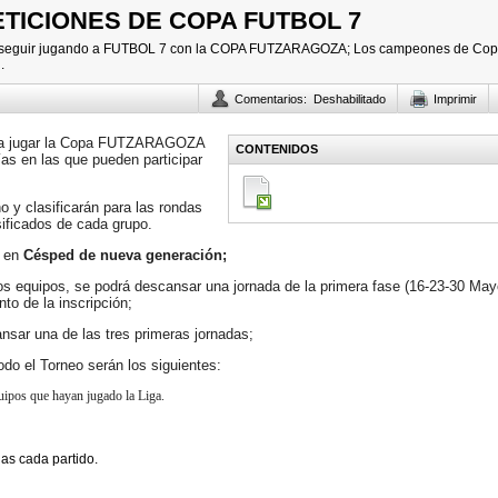
TICIONES DE COPA FUTBOL 7
ede seguir jugando a FUTBOL 7 con la COPA FUTZARAGOZA; Los campeones de Co
.
Comentarios
:
Deshabilitado
Imprimir
para jugar la Copa FUTZARAGOZA
CONTENIDOS
ías en las que pueden participar
y clasificarán para las rondas
sificados de cada grupo.
n en
Césped de nueva generación;
os equipos, se podrá descansar una jornada de la primera fase (16-23-30 May
de la inscripción;
nsar una de las tres primeras jornadas;
odo el Torneo serán los siguientes:
uipos que hayan jugado la Liga.
as cada partido.